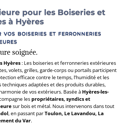
eure pour les Boiseries et
es à Hyères
r vos boiseries et ferronneries
ieures
ure soignée.
es Hyères
: Les boiseries et ferronneries extérieures
es, volets, grilles, garde-corps ou portails participent
ection efficace contre le temps, l’humidité et les
es techniques adaptées et des produits durables,
l’harmonie de vos extérieurs. Basée à
Hyères-les-
compagne les
propriétaires, syndics et
ieure
sur bois et métal. Nous intervenons dans tout
ndol
, en passant par
Toulon, Le Lavandou, La
ement du Var
.