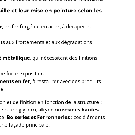
ille et leur mise en peinture selon les
r
, en fer forgé ou en acier, à décaper et
jets aux frottements et aux dégradations
t métallique
, qui nécessitent des finitions
ne forte exposition
ments en fer
, à restaurer avec des produits
le
et de finition en fonction de la structure :
peinture glycéro, alkyde ou
résines hautes
te.
Boiseries et Ferronneries
: ces éléments
une façade principale.