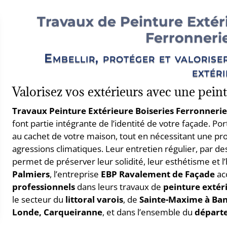
Travaux de Peinture Extéri
Ferronneri
Embellir, protéger et valorise
extér
Valorisez vos extérieurs avec une peint
Travaux Peinture Extérieure Boiseries Ferronneri
font partie intégrante de l’identité de votre façade. Port
au cachet de votre maison, tout en nécessitant une prot
agressions climatiques. Leur entretien régulier, par d
permet de préserver leur solidité, leur esthétisme et 
Palmiers
, l’entreprise
EBP Ravalement de Façade
ac
professionnels
dans leurs travaux de
peinture extér
le secteur du
littoral varois
, de
Sainte-Maxime à Ba
Londe, Carqueiranne
, et dans l’ensemble du
départ