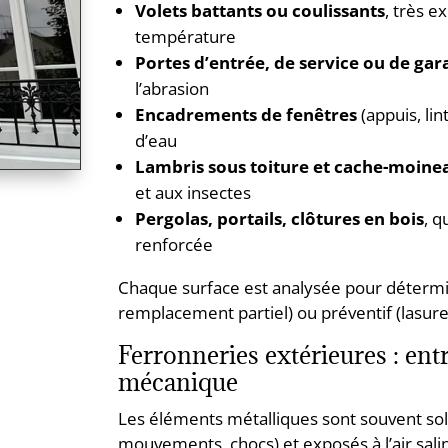
Volets battants ou coulissants
, très e
température
Portes d’entrée, de service ou de gar
l’abrasion
Encadrements de fenêtres
(appuis, lin
d’eau
Lambris sous toiture et cache-moine
et aux insectes
Pergolas, portails, clôtures en bois
, q
renforcée
Chaque surface est analysée pour détermin
remplacement partiel) ou préventif (lasure
Ferronneries extérieures : ent
mécanique
Les éléments métalliques sont souvent so
mouvements, chocs) et exposés à l’air salin